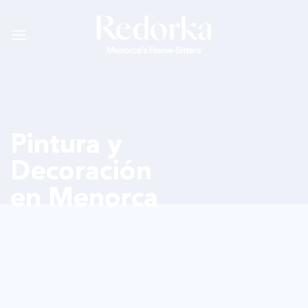
Saltar
al
contenido
Pintura y
Decoración
en Menorca