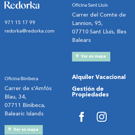
Oficina Sant Lluis
Carrer del Comte de
971 15 17 99
Lannion, 95,
redorka@redorka.com
07710 Sant Lluís, Illes
Balears
Ver en mapa
Alquiler Vacacional
Oficina Binibeca
Carrer de s'Amfós
Gestión de
Propiedades
Blau, 34,
07711 Binibeca,
Balearic Islands
Ver en mapa