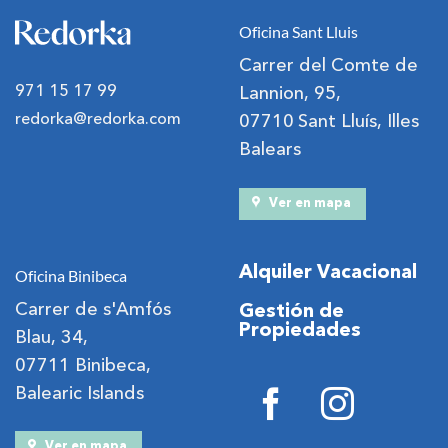
Oficina Sant Lluis
Carrer del Comte de
971 15 17 99
Lannion, 95,
redorka@redorka.com
07710 Sant Lluís, Illes
Balears
Ver en mapa
Alquiler Vacacional
Oficina Binibeca
Carrer de s'Amfós
Gestión de
Propiedades
Blau, 34,
07711 Binibeca,
Balearic Islands
Ver en mapa