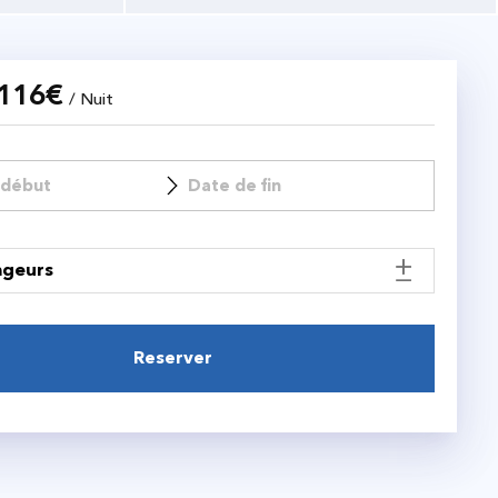
116
€
/ Nuit
ageurs
Reserver