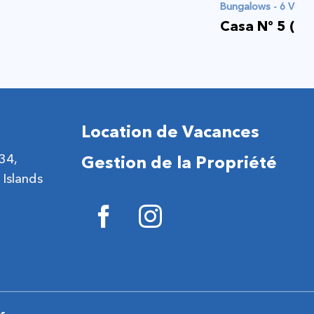
Bungalows - 6 Voya
Casa Nº 5 (L
Location de Vacances
 34,
Gestion de la Propriété
 Islands
es