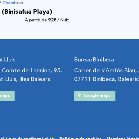
 2 Chambres
) (Binisafua Playa)
A partir de
92
€
/ Nuit
t Lluis
Bureau Binibeca
el Comte de Lannion, 95,
Carrer de s'Amfós Blau,
 Lluís, Illes Balears
07711 Binibeca, Balearic
 maps
Google maps
Politique de confidentialité
Politique de cookies
Mentions légal