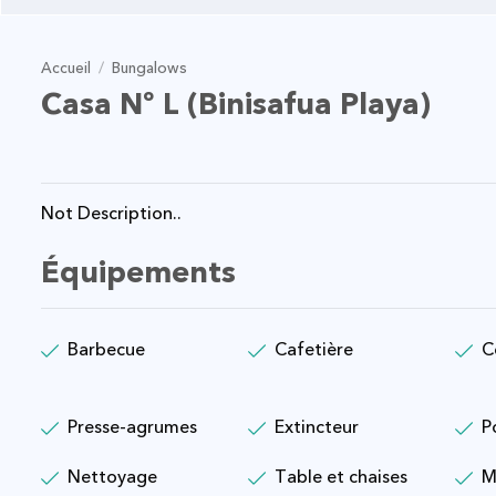
Accueil
/
Bungalows
Casa Nº L (Binisafua Playa)
Not Description..
Équipements
Barbecue
Cafetière
C
Presse-agrumes
Extincteur
P
Nettoyage
Table et chaises
M