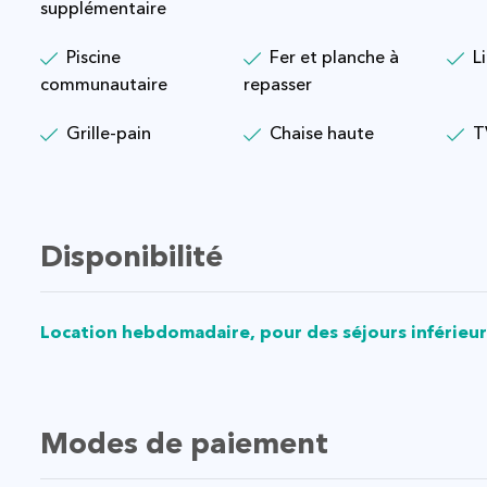
supplémentaire
Piscine
Fer et planche à
L
communautaire
repasser
Grille-pain
Chaise haute
T
Disponibilité
Location hebdomadaire, pour des séjours inférieurs
Modes de paiement