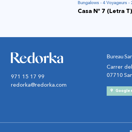
Bungalows - 4 Voyageurs -
Casa Nº 7 (Letra T
Bureau San
Carrer d
07710 Sant
971 15 17 99
redorka@redorka.com
Google