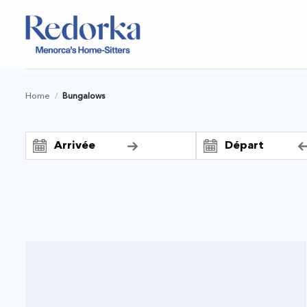
Skip
to
content
Home
/
Bungalows
Arrivée
Départ