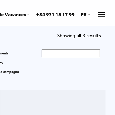
de Vacances
+34 971 15 17 99
FR
Sorted
Showing all 8 results
by
latest
ements
ws
 de campagne