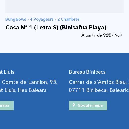
Bungalows - 4 Voyageurs - 2 Chambres
Casa Nº 1 (Letra S) (Binisafua Playa)
A partir de
92
€
/ Nuit
t Lluis
Bureau Binibeca
el Comte de Lannion, 95,
Carrer de s'Amfós Blau,
 Lluís, Illes Balears
07711 Binibeca, Balearic
 maps
Google maps