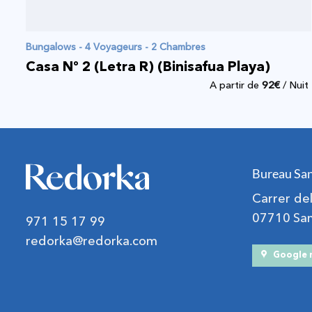
Bungalows - 4 Voyageurs - 2 Chambres
Casa Nº 2 (Letra R) (Binisafua Playa)
A partir de
92
€
/ Nuit
Bureau San
Carrer d
07710 Sant
971 15 17 99
redorka@redorka.com
Google