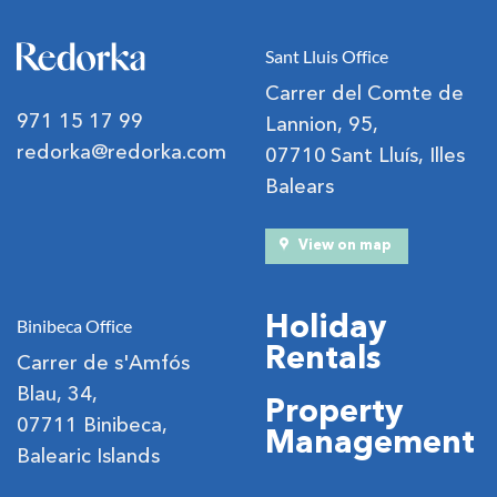
Sant Lluis Office
Carrer del Comte de
971 15 17 99
Lannion, 95,
redorka@redorka.com
07710 Sant Lluís, Illes
Balears
View on map
Holiday
Binibeca Office
Rentals
Carrer de s'Amfós
Blau, 34,
Property
07711 Binibeca,
Management
Balearic Islands